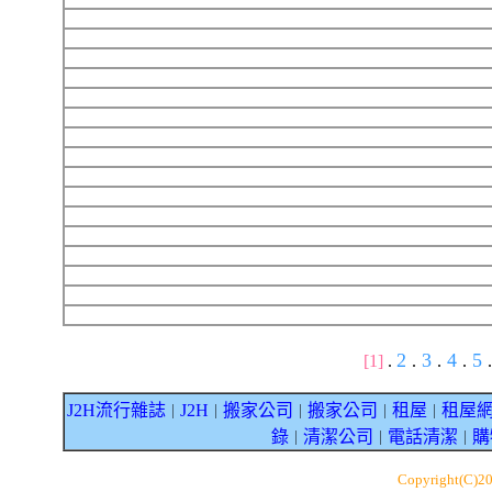
2
3
4
5
[1]
.
.
.
.
.
J2H流行雜誌
J2H
搬家公司
搬家公司
租屋
租屋
｜
｜
｜
｜
｜
錄
清潔公司
電話清潔
購
｜
｜
｜
Copyright(C)2