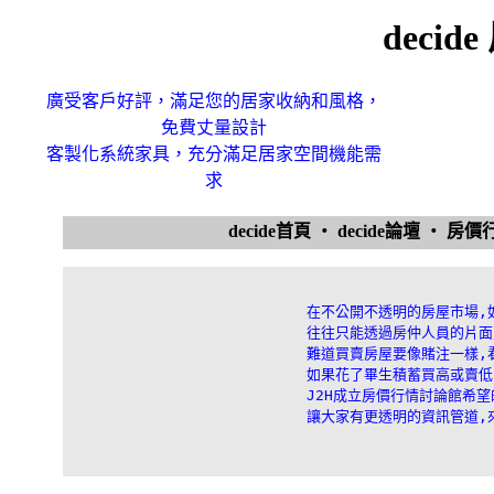
deci
廣受客戶好評，滿足您的居家收納和風格，
免費丈量設計
客製化系統家具，充分滿足居家空間機能需
求
decide首頁
‧
decide論壇
‧
房價
在不公開不透明的房屋市場,
往往只能透過房仲人員的片面
難道買賣房屋要像賭注一樣,
如果花了畢生積蓄買高或賣低,
J2H成立房價行情討論館希望
讓大家有更透明的資訊管道,